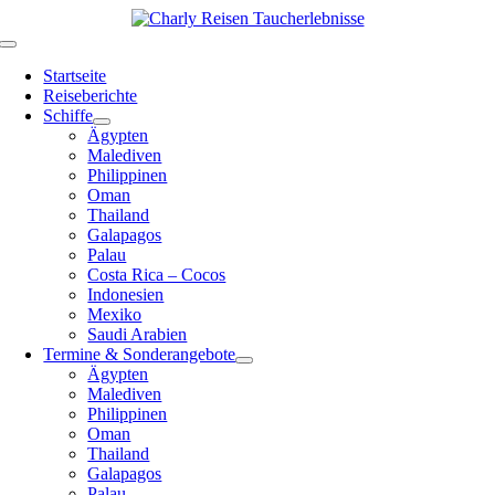
Zum
Inhalt
Toggle
springen
Navigation
Startseite
Reiseberichte
Schiffe
Ägypten
Malediven
Philippinen
Oman
Thailand
Galapagos
Palau
Costa Rica – Cocos
Indonesien
Mexiko
Saudi Arabien
Termine & Sonderangebote
Ägypten
Malediven
Philippinen
Oman
Thailand
Galapagos
Palau