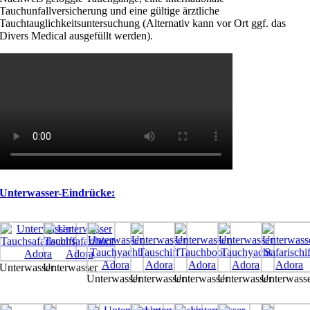
Tauchunfallversicherung und eine gültige ärztliche
Tauchtauglichkeitsuntersuchung (Alternativ kann vor Ort ggf. das
Divers Medical ausgefüllt werden).
Unterwasser-Eindrücke:
Unterwasser
Unterwasser
Unterwasser
Unterwasser
Unterwasser
Unterwasser
Unterwass