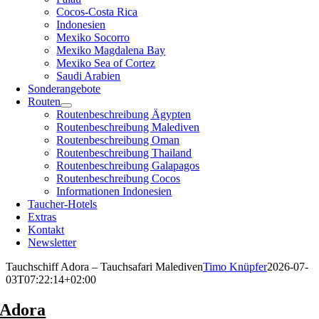
Cocos-Costa Rica
Indonesien
Mexiko Socorro
Mexiko Magdalena Bay
Mexiko Sea of Cortez
Saudi Arabien
Sonderangebote
Routen
Routenbeschreibung Ägypten
Routenbeschreibung Malediven
Routenbeschreibung Oman
Routenbeschreibung Thailand
Routenbeschreibung Galapagos
Routenbeschreibung Cocos
Informationen Indonesien
Taucher-Hotels
Extras
Kontakt
Newsletter
Tauchschiff Adora – Tauchsafari Malediven
Timo Knüpfer
2026-07-
03T07:22:14+02:00
Adora