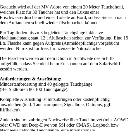
Getaucht wird auf der MV Adora von einem 20 Meter Tauchdhoni,
welches Platz für 30 Taucher hat und den Luxus einer
Frischwasserdusche und einer Toilette an Bord, sodass Sie sich nach
dem Auftauchen schnell wieder frischmachen können.
Pro Tag finden bis zu 3 begleitete Tauchgänge inklusive
Nachttauchgang statt, 12 l Aluflaschen stehen zur Verfügung. Eine 15
Ltr. Flasche kann gegen Aufpreis (Anmeldepflichtig) vorgebucht
werden. Nitrox ist for free, für lizenzierte Nitroxtaucher.
Die Flaschen werden auf dem Dhoni in Sichtweite des Schiffs
aufgefüllt, sodass Sie nicht beim Entspannen auf dem Safarischiff
gestört werden.
Anforderungen & Ausrüstung:
Mindestanforderung sind 40 geloggte Tauchgänge
(Bei Südtouren 80-100 Tauchgänge).
Komplette Ausrüstung ist mitzubringen oder kostenpflichtig
auszuleihen (inkl. Tauchcomputer, Signalboje, Oktopus, ggf.
Riffhaken).
Zudem sind mitzubringen Nachweise über Tauchbrevet (min. AOWD
oder OWD mit Deep-Dive von SSI oder CMAS), Logbuch bzw.
Nachweis geloggte Tauchgänge, eine internationale