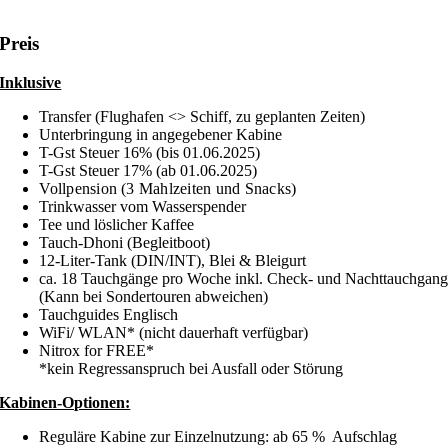
Preis
Inklusive
Transfer (Flughafen <> Schiff, zu geplanten Zeiten)
Unterbringung in angegebener Kabine
T-Gst Steuer 16% (bis 01.06.2025)
T-Gst Steuer 17% (ab 01.06.2025)
Vollpension (3 Mahlzeiten und Snacks)
Trinkwasser vom Wasserspender
Tee und löslicher Kaffee
Tauch-Dhoni (Begleitboot)
12-Liter-Tank (DIN/INT), Blei & Bleigurt
ca. 18 Tauchgänge pro Woche inkl. Check- und Nachttauchgan
(Kann bei Sondertouren abweichen)
Tauchguides Englisch
WiFi/ WLAN* (nicht dauerhaft verfügbar)
Nitrox for FREE*
*kein Regressanspruch bei Ausfall oder Störung
Kabinen-Optionen:
Reguläre Kabine zur Einzelnutzung: ab 65 % Aufschlag