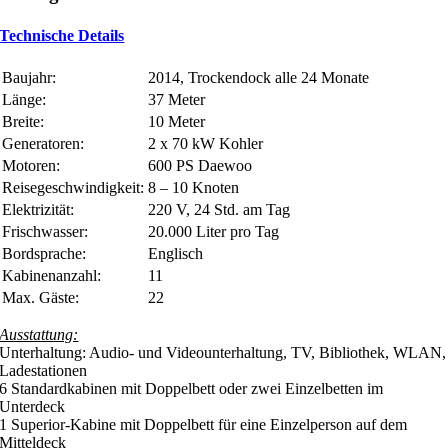
Technische Details
Baujahr:
2014, Trockendock alle 24 Monate
Länge:
37 Meter
Breite:
10 Meter
Generatoren:
2 x 70 kW Kohler
Motoren:
600 PS Daewoo
Reisegeschwindigkeit:
8 – 10 Knoten
Elektrizität:
220 V, 24 Std. am Tag
Frischwasser:
20.000 Liter pro Tag
Bordsprache:
Englisch
Kabinenanzahl:
11
Max. Gäste:
22
Ausstattung:
Unterhaltung: Audio- und Videounterhaltung, TV, Bibliothek, WLAN,
Ladestationen
6 Standardkabinen mit Doppelbett oder zwei Einzelbetten im
Unterdeck
1 Superior-Kabine mit Doppelbett für eine Einzelperson auf dem
Mitteldeck