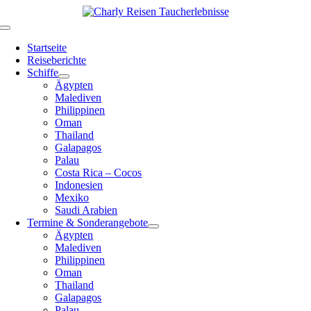
Zum
Inhalt
Toggle
springen
Navigation
Startseite
Reiseberichte
Schiffe
Ägypten
Malediven
Philippinen
Oman
Thailand
Galapagos
Palau
Costa Rica – Cocos
Indonesien
Mexiko
Saudi Arabien
Termine & Sonderangebote
Ägypten
Malediven
Philippinen
Oman
Thailand
Galapagos
Palau