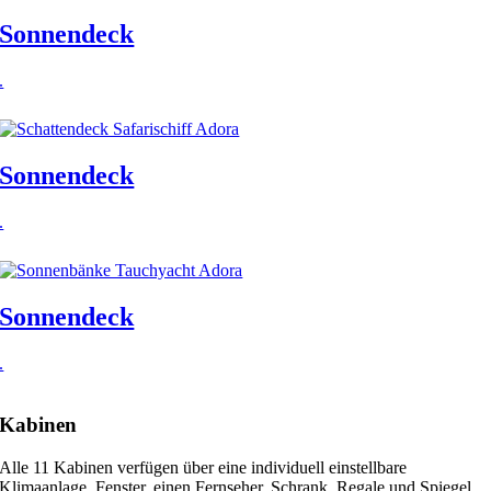
Sonnendeck
.
Sonnendeck
.
Sonnendeck
.
Kabinen
Alle 11 Kabinen verfügen über eine individuell einstellbare
Klimaanlage, Fenster, einen Fernseher, Schrank, Regale und Spiegel