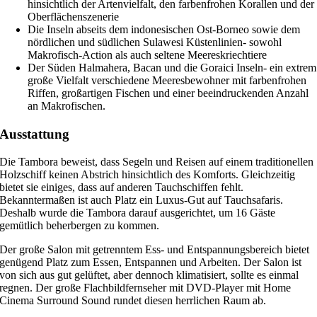
hinsichtlich der Artenvielfalt, den farbenfrohen Korallen und der
Oberflächenszenerie
Die Inseln abseits dem indonesischen Ost-Borneo sowie dem
nördlichen und südlichen Sulawesi Küstenlinien- sowohl
Makrofisch-Action als auch seltene Meereskriechtiere
Der Süden Halmahera, Bacan und die Goraici Inseln- ein extrem
große Vielfalt verschiedene Meeresbewohner mit farbenfrohen
Riffen, großartigen Fischen und einer beeindruckenden Anzahl
an Makrofischen.
Ausstattung
Die Tambora beweist, dass Segeln und Reisen auf einem traditionellen
Holzschiff keinen Abstrich hinsichtlich des Komforts. Gleichzeitig
bietet sie einiges, dass auf anderen Tauchschiffen fehlt.
Bekanntermaßen ist auch Platz ein Luxus-Gut auf Tauchsafaris.
Deshalb wurde die Tambora darauf ausgerichtet, um 16 Gäste
gemütlich beherbergen zu kommen.
Der große Salon mit getrenntem Ess- und Entspannungsbereich bietet
genügend Platz zum Essen, Entspannen und Arbeiten. Der Salon ist
von sich aus gut gelüftet, aber dennoch klimatisiert, sollte es einmal
regnen. Der große Flachbildfernseher mit DVD-Player mit Home
Cinema Surround Sound rundet diesen herrlichen Raum ab.