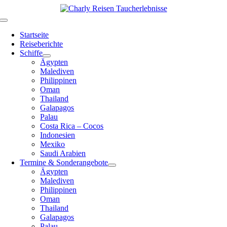
Zum
Inhalt
Toggle
springen
Navigation
Startseite
Reiseberichte
Schiffe
Ägypten
Malediven
Philippinen
Oman
Thailand
Galapagos
Palau
Costa Rica – Cocos
Indonesien
Mexiko
Saudi Arabien
Termine & Sonderangebote
Ägypten
Malediven
Philippinen
Oman
Thailand
Galapagos
Palau