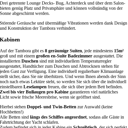
Drei getrennte Lounge Decks- Bug, Achterdeck und über dem Salon-
bieten genüg Platz und Privatsphäre und können vollständig von der
Sonne abgeschirmt werden.
Störende Geräusche und übermäßige Vibrationen werden dank Design
und Konstruktion der Tambora verhindert.
Kabinen
Auf der Tambora gibt es
8 geräumige Suiten
, jede mindestens
15m²
groß und mit einem
großen en-Suite Badezimmer
ausgestattet. Die
installierten
Duschen
sind mit individuellem Temperaturregler
ausgestattet, Handtücher zum Duschen und Abtrocknen stehen für
jeden Gast zur Verfügung. Eine individuell regulierbare Klimaanlage
stellt sicher, dass Sie nie überhitzen. Und wenn Ihnen abends der Sinn
noch nach etwas Lektüre steht, so werden Sie sich über die individuell
einstellbaren
Leselampen
freuen, die sich über jedem Bett befinden.
Zwei bis vier Bullaugen pro Kabine
garantieren viel natürliches
Licht sowie frische Meeresbrise, wenn sie geöffnet sind.
Hierbei stehen
Doppel- und Twin-Betten
zur Auswahl (keine
Hochbetten!)
Alle Betten sind
längs des Schiffes angeordnet
, sodass alle Gäste in
Fahrtrichtung der Yacht schlafen.
Zudem befindet sich in jeder Kabine ein
Schreibtisch
, der sich perfekt