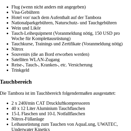
Flug (wenn nicht anders mit angegeben)
Visa-Gebühren
Hotel vor/ nach dem Aufenthalt auf der Tambora
Nationalparkgebühren, Naturschutz- und Tauchgebühren
Wein und Likör
Tauch-Leihequipment (Voranmeldung nötig, 150 USD pro
Woche für Komplettausrüstung)
Tauchkurse, Trainings und Zertifikate (Voranmeldung nötig)
Nitrox
Souvenirs (die an Bord erworben werden)
Satelliten WLAN-Zugang
Reise-, Tauch-, Kranken-, etc. Versicherung
Trinkgeld
Tauchbereich
Die Tambora ist im Tauchbereich folgendermaßen ausgestattet:
2 x 240l/min CAT Druckluftkompressoren
40 x 12 Liter Aluminium Tauchflaschen
15-L Flaschen und 10-L Notfallflaschen
Nitrox-Füllanlage
Leihausrüstung zum Tauchen von AquaLung, UWATEC,
Underwater Kinetics