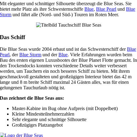
Mit eleganter und schnittiger Silhouette überzeugt die Blue Seas. Sie
bietet mehr Platz als ihre Schwesternschiffe
Blue
,
Blue Pearl
und
Blue
Storm
und fährt alle (Nord- und Süd-) Touren im Roten Meer.
Das Schiff
Die Blue Seas wurde 2004 erbaut und ist das Schwesterschiff der
Blue
Pearl
, der
Blue Storm
und der
Blue
. Viele Erfahrungen wurden beim
Bau des ersten eigenen Luxusbootes der Blue Planet Flotte gemacht. I
den Trockendocks konnten verschiedene Details weiter verbessert
werden, um Tauchern ein noch besseres Schiff zu bieten. Mit ihrem
geschmackvoll gestalteten und großzügigen Interieur bietet das 42 m
lange und 8 m breite Schiff maximal 24 Gästen alles, was für einen
gelungenen Tauchurlaub nötig ist.
Das zeichnet die Blue Seas aus:
Master-Kabine im Bug ohne Aufpreis (mit Doppelbett)
Kleine Mindestteilnehmerzahlen
Sehr elegante und schnittige Silhouette
Großzügiges Platzangebot