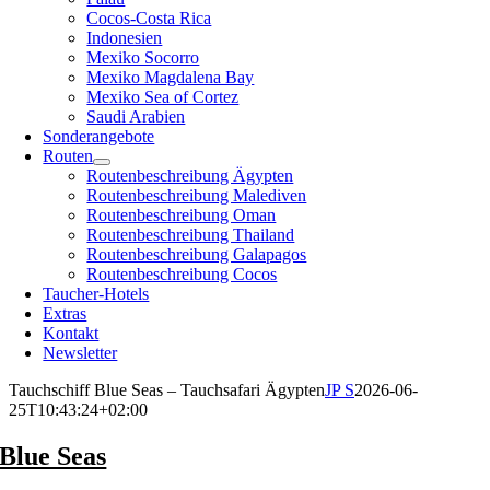
Cocos-Costa Rica
Indonesien
Mexiko Socorro
Mexiko Magdalena Bay
Mexiko Sea of Cortez
Saudi Arabien
Sonderangebote
Routen
Routenbeschreibung Ägypten
Routenbeschreibung Malediven
Routenbeschreibung Oman
Routenbeschreibung Thailand
Routenbeschreibung Galapagos
Routenbeschreibung Cocos
Taucher-Hotels
Extras
Kontakt
Newsletter
Tauchschiff Blue Seas – Tauchsafari Ägypten
JP S
2026-06-
25T10:43:24+02:00
Blue Seas