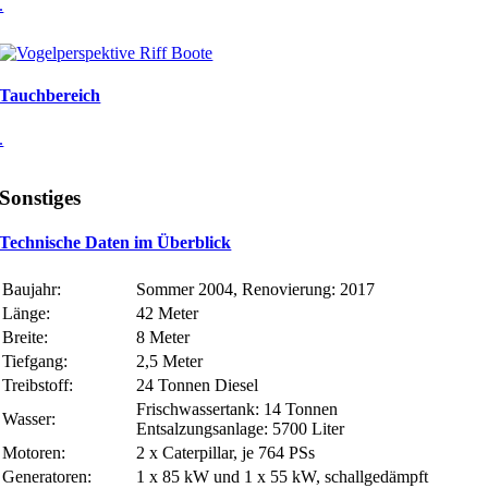
.
Tauchbereich
.
Sonstiges
Technische Daten im Überblick
Baujahr:
Sommer 2004, Renovierung: 2017
Länge:
42 Meter
Breite:
8 Meter
Tiefgang:
2,5 Meter
Treibstoff:
24 Tonnen Diesel
Frischwassertank: 14 Tonnen
Wasser:
Entsalzungsanlage: 5700 Liter
Motoren:
2 x Caterpillar, je 764 PSs
Generatoren:
1 x 85 kW und 1 x 55 kW, schallgedämpft