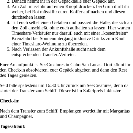
Danach nehmt ihr in der Gepäckhalle euer Gepäck auf.
Am Zoll müsst ihr auf einen Knopf drücken: bei Grün dürft ihr
weiter, bei Rot müsst ihr euren Koffer aufmachen und diesen
durchsehen lassen.
Tut euch selbst einen Gefallen und passiert die Halle, die sich an
den Zoll anschließt, ohne euch aufhalten zu lassen. Hier warten
Timeshare-Verkäufer nur darauf, euch mit einer „kostenfreien“
Kreuzfahrt bei Sonnenuntergang inklusive Drinks zum Kauf
einer Timeshare-Wohnung zu überreden.
Nach Verlassen der Ankunftshalle sucht nach dem
entsprechenden Transfer-Vertreter.
Euer Anlaufpunkt ist SeeCreatures in Cabo San Lucas. Dort könnt ihr
den Check-in absolvieren, euer Gepäck abgeben und dann den Rest
des Tages genießen.
Seid bitte spätestens um 16:30 Uhr zurück am SeeCreatures, denn da
startet der Transfer zum Schiff. Dieser ist im Safaripreis inklusive.
Check-in:
Nach dem Transfer zum Schiff. Empfangen werdet ihr mit Margaritas
und Champagner.
Tagesablauf: