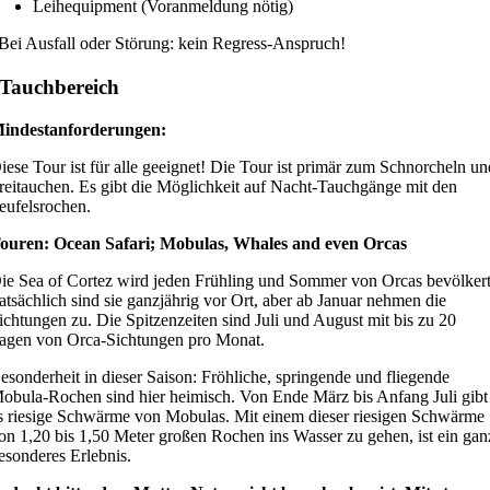
Leihequipment (Voranmeldung nötig)
Bei Ausfall oder Störung: kein Regress-Anspruch!
Tauchbereich
indestanforderungen:
iese Tour ist für alle geeignet! Die Tour ist primär zum Schnorcheln u
reitauchen. Es gibt die Möglichkeit auf Nacht-Tauchgänge mit den
eufelsrochen.
ouren: Ocean Safari; Mobulas, Whales and even Orcas
ie Sea of Cortez wird jeden Frühling und Sommer von Orcas bevölkert
atsächlich sind sie ganzjährig vor Ort, aber ab Januar nehmen die
ichtungen zu. Die Spitzenzeiten sind Juli und August mit bis zu 20
agen von Orca-Sichtungen pro Monat.
esonderheit in dieser Saison: Fröhliche, springende und fliegende
obula-Rochen sind hier heimisch. Von Ende März bis Anfang Juli gibt
s riesige Schwärme von Mobulas. Mit einem dieser riesigen Schwärme
on 1,20 bis 1,50 Meter großen Rochen ins Wasser zu gehen, ist ein gan
esonderes Erlebnis.