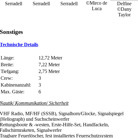
©Mirco de
Serradell
Serradell
Serradell
Delfine
Luca
©Dany
Taylor
Sonstiges
Technische Details
Länge:
12,72 Meter
Breite:
7,22 Meter
Tiefgang:
2,75 Meter
Crew:
3
Kabinenanzahl:
3
Max. Gäste:
6
Nautik/ Kommunikation/ Sicherheit
VHF Radio, MF/HF (SSSB), Signalhorn/Glocke, Signalspiegel
(Heliograph) und Suchscheinwerfer
Rettungsboote & -westen, Erste-Hilfe-Set, Handfackeln,
Fallschirmraketen, Signalwerfer
Tragbare Feuerlöscher, fest installiertes Feuerschutzsystem