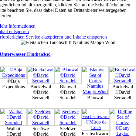
igentlichen Inhalt zuzugreifen, klicken Sie auf die Schaltfläche unten.
itte beachten Sie, dass dabei Daten an Drittanbieter weitergegeben
erden.
ehr Informationen
nhalt entsperren
rforderlichen Service akzeptieren und Inhalte entsperren
Unterwasser-Eindrücke:
©Baja
Expeditions
Buckelwal
Blauwal
Buckelwal
©David
©David
©David
Serradell
Serradell
Blauwal
Serradell
Walhai
Seelöwe
Seelöwe
Fischschwarm
©David
©David
©David