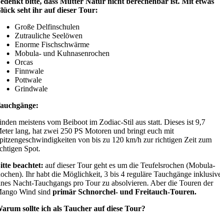
edenkt bitte, dass Mutter Natur nicht berechenbar ist. Mit etwas
lück seht ihr auf dieser Tour:
Große Delfinschulen
Zutrauliche Seelöwen
Enorme Fischschwärme
Mobula- und Kuhnasenrochen
Orcas
Finnwale
Pottwale
Grindwale
auchgänge:
inden meistens vom Beiboot im Zodiac-Stil aus statt. Dieses ist 9,7
eter lang, hat zwei 250 PS Motoren und bringt euch mit
pitzengeschwindigkeiten von bis zu 120 km/h zur richtigen Zeit zum
ichtigen Spot.
itte beachtet:
auf dieser Tour geht es um die Teufelsrochen (Mobula-
ochen). Ihr habt die Möglichkeit, 3 bis 4 reguläre Tauchgänge inklusiv
ines Nacht-Tauchgangs pro Tour zu absolvieren. Aber die Touren der
ango Wind sind
primär Schnorchel- und Freitauch-Touren.
arum sollte ich als Taucher auf diese Tour?