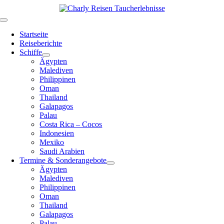
Zum
Inhalt
Toggle
springen
Navigation
Startseite
Reiseberichte
Schiffe
Ägypten
Malediven
Philippinen
Oman
Thailand
Galapagos
Palau
Costa Rica – Cocos
Indonesien
Mexiko
Saudi Arabien
Termine & Sonderangebote
Ägypten
Malediven
Philippinen
Oman
Thailand
Galapagos
Palau