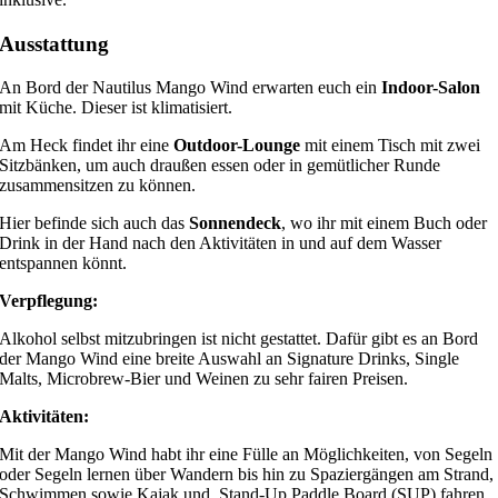
Ausstattung
An Bord der Nautilus Mango Wind erwarten euch ein
Indoor-Salon
mit Küche. Dieser ist klimatisiert.
Am Heck findet ihr eine
Outdoor-Lounge
mit einem Tisch mit zwei
Sitzbänken, um auch draußen essen oder in gemütlicher Runde
zusammensitzen zu können.
Hier befinde sich auch das
Sonnendeck
, wo ihr mit einem Buch oder
Drink in der Hand nach den Aktivitäten in und auf dem Wasser
entspannen könnt.
Verpflegung:
Alkohol selbst mitzubringen ist nicht gestattet. Dafür gibt es an Bord
der Mango Wind eine breite Auswahl an Signature Drinks, Single
Malts, Microbrew-Bier und Weinen zu sehr fairen Preisen.
Aktivitäten:
Mit der Mango Wind habt ihr eine Fülle an Möglichkeiten, von Segeln
oder Segeln lernen über Wandern bis hin zu Spaziergängen am Strand,
Schwimmen sowie Kajak und Stand-Up Paddle Board (SUP) fahren.