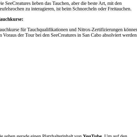
ie SeeCreatures lieben das Tauchen, aber die beste Art, mit den
eufelsrochen zu interagieren, ist beim Schnorcheln oder Freitauchen.
auchkurse:
auchkurse für Tauchqualifikationen und Nitrox-Zertifizierungen könne
m Voraus der Tour bei den SeeCreatures in San Cabo absolviert werden
ie sehen gerade einen Platzhalterinhalt von
YouTube
. Um auf den