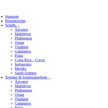
Zum
Inhalt
oggle
springen
avigation
Startseite
Reiseberichte
Schiffe
Ägypten
Malediven
Philippinen
Oman
Thailand
Galapagos
Palau
Costa Rica – Cocos
Indonesien
Mexiko
Saudi Arabien
Termine & Sonderangebote
Ägypten
Malediven
Philippinen
Oman
Thailand
Galapagos
Palau