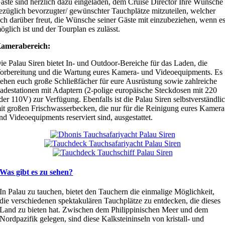
äste sind herzlich dazu eingeladen, dem Cruise Director Ihre Wünsche
ezüglich bevorzugter/ gewünschter Tauchplätze mitzuteilen, welcher
ich darüber freut, die Wünsche seiner Gäste mit einzubeziehen, wenn e
öglich ist und der Tourplan es zulässt.
amerabereich:
ie Palau Siren bietet In- und Outdoor-Bereiche für das Laden, die
orbereitung und die Wartung eures Kamera- und Videoequipments. Es
tehen euch große Schließfächer für eure Ausrüstung sowie zahlreiche
adestationen mit Adaptern (2-polige europäische Steckdosen mit 220
der 110V) zur Verfügung. Ebenfalls ist die Palau Siren selbstverständli
it großen Frischwasserbecken, die nur für die Reinigung eures Kamera
nd Videoequipments reserviert sind, ausgestattet.
Was gibt es zu sehen?
In Palau zu tauchen, bietet den Tauchern die einmalige Möglichkeit,
die verschiedenen spektakulären Tauchplätze zu entdecken, die dieses
Land zu bieten hat. Zwischen dem Philippinischen Meer und dem
Nordpazifik gelegen, sind diese Kalksteininseln von kristall- und