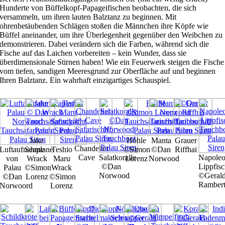
Hunderte von Büffelkopf-Papageifischen beobachten, die sich
versammeln, um ihren lauten Balztanz zu beginnen. Mit
ohrenbetäubenden Schlägen stoßen die Männchen ihre Köpfe wie
Büffel aneinander, um ihre Überlegenheit gegenüber den Weibchen zu
demonstrieren. Dabei verändern sich die Farben, während sich die
Fische auf das Laichen vorbereiten – kein Wunder, dass sie
überdimensionale Stirnen haben! Wie ein Feuerwerk steigen die Fische
vom tiefen, sandigen Meeresgrund zur Oberfläche auf und beginnen
Ihren Balztanz. E
in wahrhaft einzigartiges Schauspiel.
Jake
Höhle
Manta
Grauer
Chandelier
Luftaufnahme
Seaplane
Teshio
©Simon
©Dan
Riffhai
Cave
Salatkoralle
Napoleo
von
Wrack
Maru
Lorenz
Norwood
©Dan
Lippfisc
Palau
©Simon
Wrack
Norwood
©Geral
©Dan
Lorenz
©Simon
Ramber
Norwoord
Lorenz