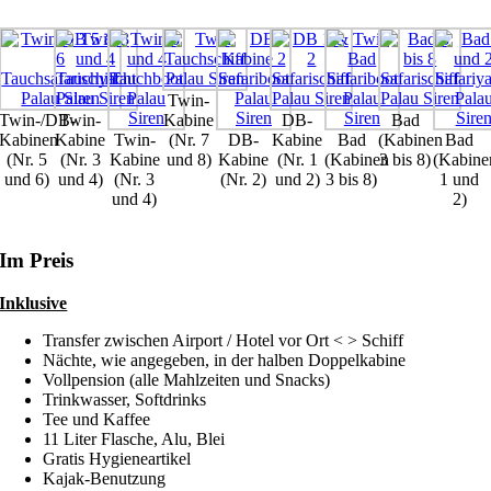
Twin-
Twin-/DB-
Twin-
Kabine
DB-
Bad
Kabinen
Kabine
Twin-
(Nr. 7
DB-
Kabine
Bad
(Kabinen
Bad
(Nr. 5
(Nr. 3
Kabine
und 8)
Kabine
(Nr. 1
(Kabinen
3 bis 8)
(Kabine
und 6)
und 4)
(Nr. 3
(Nr. 2)
und 2)
3 bis 8)
1 und
und 4)
2)
Im Preis
Inklusive
Transfer zwischen Airport / Hotel vor Ort < > Schiff
Nächte, wie angegeben, in der halben Doppelkabine
Vollpension (alle Mahlzeiten und Snacks)
Trinkwasser, Softdrinks
Tee und Kaffee
11 Liter Flasche, Alu, Blei
Gratis Hygieneartikel
Kajak-Benutzung