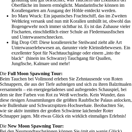
Oberfläche im Innern ermöglicht. Mandarinfische können im
Korallengarten am Ausgang der Höhle entdeckt werden.
Iro Maru Wrack: Ein japanisches Frachtschiff, das im Zweiten
Weltkrieg versank und nun mit Korallen umhüllt ist, obwohl das
Bogengewehr noch immer sichtbar ist. Es ist das Zuhause vieler
Fischarten, einschließlich einer Schule an Fledermausfischen
und Unterwasserschnecken.
Big Drop Off: Diese korallenreiche Steilwand zieht alle Art
Unterwasserlebewesen an, darunter viele Kleinstlebewesen. Ein
exzellenter Spot für Nachttauchgänge oder einem „into the
black“ (hinein ins Schwarze) Tauchgang für Quallen,
Jungfische, Kalmare und mehr!
Die
Full Moon Spawning Tour:
Beim Tauchen bei Vollmond erleben Sie Zehntausende von Roten
Schnappern, die aus der Tiefe aufsteigen und sich zu ihren Balzritualen
versammeln – ein energiegeladenes und aufregendes Schauspiel, bei
dem sie ihre Farben von Rot zu Weiß wechseln. Kein Wunder, dass
diese riesigen Ansammlungen die größten Raubfische Palaus anlocken,
wie Bullenhaie und Schwarzspitzen-Hochseehaie. Beobachten Sie,
wie sie aktiv inmitten der großen Schwärme laichender Roter
Schnapper jagen. Mit etwas Glück ein wirklich einmaliges Erlebnis!
Die
New Moon Spawning Tour:
Bei den Neumondtauchgängen können Sie (mit ein wenig Glück)