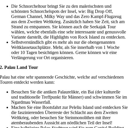
Die Schnorcheltour bringt Sie zu den malerischsten und
schönsten Schnorchelspots der Insel, wie: Big Drop Off,
German Channel, Milky Way und das Zero Kampf-Flugzeug
aus dem Zweiten Weltkrieg. Zusätzlich haben Sie Zeit, sich am
Strand zu entspannen. Sie können auch die Seekajak Tour
wählen, welche ebenfalls eine sehr interessante und genussvolle
Variante darstellt, die Highlights von Rock Island zu entdecken.
Selbstverständlich gibt es mehr als nur die obengenannten
Weltklassetauchplätze. Mehr, als Sie innerhalb von 1 Woche
oder 10 Tagen besichtigen können. Gerne können wir eine
Verlängerung vor Ort organisieren.
2. Palau Land Tour
Palau hat eine sehr spannende Geschichte, welche auf verschiedenen
Touren entdeckt werden kann:
Besuchen Sie die antiken Palaurelikte, ein Bai (der kulturelle
und traditionelle Treffpunkt für Männer) und schwimmen Sie im
Ngardmau Wasserfall.
Machen Sie eine Bootsfahrt zur Peleliu Island und entdecken Sie
die faszinierenden Überreste der Schlacht aus dem Zweiten
Weltkrieg, oder besuchen Sie Steinmonolithen mit ihrer
atemberaubenden Aussicht am nördlichen Teil der Insel!
Eine halbtägige Palau-Stadttour wird Sie zum Capital Building