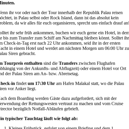
inuten.
enn ihr vor oder nach der Tour innerhalb der Republik Palau reisen
öchtet, in Palau selbst oder Rock Island, dann ist das absolut kein
roblem, da wir alles für euch organisieren, sprecht uns einfach drauf an
olltet ihr sehr früh ankommen, buchen wir euch gerne ein Hotel, in de
hr bis zum Transfer zum Schiff am Nachmittag bleiben könnt. Solltet ih
m Check-in-Tag erst nach 22 Uhr ankommen, seid ihr in der ersten
acht in einem Hotel und werdet am nächsten Morgen um 06:00 Uhr zu
alau Siren gebracht.
m Tourpreis enthalten
sind die
Transfers
zwischen Flughafen
abhängig von der Ankunfts- und Abflugzeit) oder einem Hotel vor Ort
nd der Palau Siren am An- bzw. Abreisetag.
heck-in
findet
um 17:30 Uhr
am Hafen Malakal statt, wo die Palau
iren vor Anker liegt.
ach dem Boarding werden Gäste dazu aufgefordert, sich mit der
erwendung der Rettungswesten vertraut zu machen und vom Cruise
irector bezüglich Notfall-Abläufen gebrieft.
in typischer Tauchtag läuft wie folgt ab:
Kleines Frühstück, gefolgt von einem Briefing und dem 1.