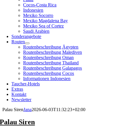
Cocos-Costa Rica
Indonesien
Mexiko Socorro
Mexiko Magdalena Bay
Mexiko Sea of Cortez
Saudi Arabien
Sonderangebote
Routen
Routenbeschreibung Ägypten
Routenbeschreibung Malediven
Routenbeschreibung Oman
Routenbeschreibung Thailand
Routenbeschreibung Galapagos
Routenbeschreibung Cocos
Informationen Indonesien
Taucher-Hotels
Extras
Kontakt
Newsletter
Palau Siren
Jana
2026-06-03T11:32:23+02:00
Palau Siren