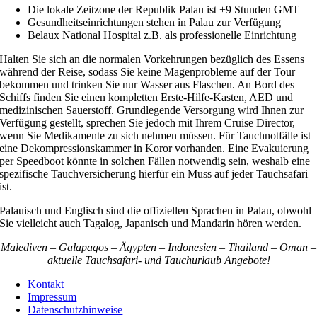
Die lokale Zeitzone der Republik Palau ist +9 Stunden GMT
Gesundheitseinrichtungen stehen in Palau zur Verfügung
Belaux National Hospital z.B. als professionelle Einrichtung
Halten Sie sich an die normalen Vorkehrungen bezüglich des Essens
während der Reise, sodass Sie keine Magenprobleme auf der Tour
bekommen und trinken Sie nur Wasser aus Flaschen. An Bord des
Schiffs finden Sie einen kompletten Erste-Hilfe-Kasten, AED und
medizinischen Sauerstoff. Grundlegende Versorgung wird Ihnen zur
Verfügung gestellt, sprechen Sie jedoch mit Ihrem Cruise Director,
wenn Sie Medikamente zu sich nehmen müssen. Für Tauchnotfälle ist
eine Dekompressionskammer in Koror vorhanden. Eine Evakuierung
per Speedboot könnte in solchen Fällen notwendig sein, weshalb eine
spezifische Tauchversicherung hierfür ein Muss auf jeder Tauchsafari
ist.
Palauisch und Englisch sind die offiziellen Sprachen in Palau, obwohl
Sie vielleicht auch Tagalog, Japanisch und Mandarin hören werden.
Malediven – Galapagos – Ägypten – Indonesien – Thailand – Oman –
aktuelle Tauchsafari- und Tauchurlaub Angebote!
Kontakt
Impressum
Datenschutzhinweise