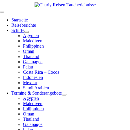
Zum
Inhalt
Toggle
springen
Navigation
Startseite
Reiseberichte
Schiffe
Ägypten
Malediven
Philippinen
Oman
Thailand
Galapagos
Palau
Costa Rica – Cocos
Indonesien
Mexiko
Saudi Arabien
Termine & Sonderangebote
Ägypten
Malediven
Philippinen
Oman
Thailand
Galapagos
Palau