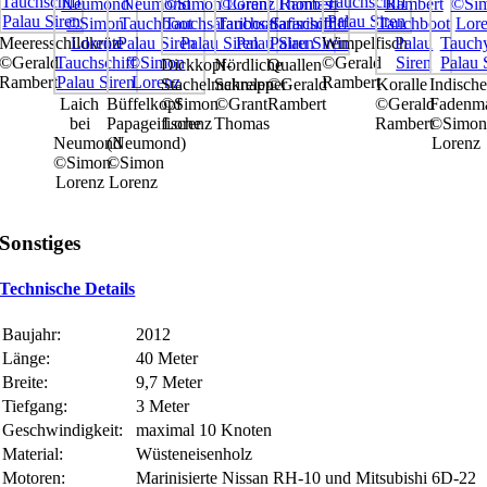
Meeresschildkröte
Wimpelfisch
©Gerald
©Gerald
Dickkopf-
Nördliche
Quallen
Rambert
Rambert
Stachelmakrelen
Schnapper
©Gerald
Koralle
Indische
Laich
Büffelkopf
©Simon
©Grant
Rambert
©Gerald
Fadenma
bei
Papageifische
Lorenz
Thomas
Rambert
©Simon
Neumond
(Neumond)
Lorenz
©Simon
©Simon
Lorenz
Lorenz
Sonstiges
Technische Details
Baujahr:
2012
Länge:
40 Meter
Breite:
9,7 Meter
Tiefgang:
3 Meter
Geschwindigkeit:
maximal 10 Knoten
Material:
Wüsteneisenholz
Motoren:
Marinisierte Nissan RH-10 und Mitsubishi 6D-22