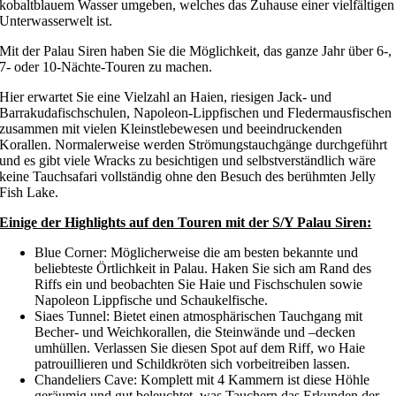
kobaltblauem Wasser umgeben, welches das Zuhause einer vielfältigen
Unterwasserwelt ist.
Mit der Palau Siren haben Sie die Möglichkeit, das ganze Jahr über 6-,
7- oder 10-Nächte-Touren zu machen.
Hier erwartet Sie eine Vielzahl an Haien, riesigen Jack- und
Barrakudafischschulen, Napoleon-Lippfischen und Fledermausfischen
zusammen mit vielen Kleinstlebewesen und beeindruckenden
Korallen. Normalerweise werden Strömungstauchgänge durchgeführt
und es gibt viele Wracks zu besichtigen und selbstverständlich wäre
keine Tauchsafari vollständig ohne den Besuch des berühmten Jelly
Fish Lake.
Einige der Highlights auf den Touren mit der S/Y Palau Siren:
Blue Corner: Möglicherweise die am besten bekannte und
beliebteste Örtlichkeit in Palau. Haken Sie sich am Rand des
Riffs ein und beobachten Sie Haie und Fischschulen sowie
Napoleon Lippfische und Schaukelfische.
Siaes Tunnel: Bietet einen atmosphärischen Tauchgang mit
Becher- und Weichkorallen, die Steinwände und –decken
umhüllen. Verlassen Sie diesen Spot auf dem Riff, wo Haie
patrouillieren und Schildkröten sich vorbeitreiben lassen.
Chandeliers Cave: Komplett mit 4 Kammern ist diese Höhle
geräumig und gut beleuchtet, was Tauchern das Erkunden der