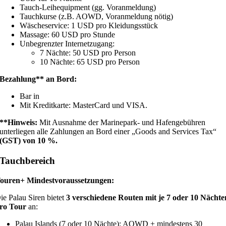
Tauch-Leihequipment (gg. Voranmeldung)
Tauchkurse (z.B. AOWD, Voranmeldung nötig)
Wäscheservice: 1 USD pro Kleidungsstück
Massage: 60 USD pro Stunde
Unbegrenzter Internetzugang:
7 Nächte: 50 USD pro Person
10 Nächte: 65 USD pro Person
Bezahlung** an Bord:
Bar in
Mit Kreditkarte: MasterCard und VISA.
**Hinweis:
Mit Ausnahme der Marinepark- und Hafengebühren
unterliegen alle Zahlungen an Bord einer „Goods and Services Tax“
(GST) von 10 %.
Tauchbereich
ouren+ Mindestvoraussetzungen:
ie Palau Siren bietet
3 verschiedene Routen mit je 7 oder 10 Nächte
ro Tour
an:
Palau Islands (7 oder 10 Nächte): AOWD + mindestens 30