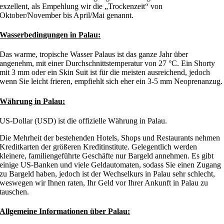
exzellent, als Empehlung wir die „Trockenzeit“ von
Oktober/November bis April/Mai genannt.
Wasserbedingungen in Palau:
Das warme, tropische Wasser Palaus ist das ganze Jahr über
angenehm, mit einer Durchschnittstemperatur von 27 °C. Ein Shorty
mit 3 mm oder ein Skin Suit ist für die meisten ausreichend, jedoch
wenn Sie leicht frieren, empfiehlt sich eher ein 3-5 mm Neoprenanzug.
Währung in Palau:
US-Dollar (USD) ist die offizielle Währung in Palau.
Die Mehrheit der bestehenden Hotels, Shops und Restaurants nehmen
Kreditkarten der größeren Kreditinstitute. Gelegentlich werden
kleinere, familiengeführte Geschäfte nur Bargeld annehmen. Es gibt
einige US-Banken und viele Geldautomaten, sodass Sie einen Zugang
zu Bargeld haben, jedoch ist der Wechselkurs in Palau sehr schlecht,
weswegen wir Ihnen raten, Ihr Geld vor Ihrer Ankunft in Palau zu
tauschen.
Allgemeine Informationen über Palau: