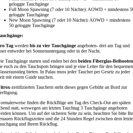
geloggte Tauchgänge
Full Moon Spawning (7 oder 10 Nächte): AOWD + mindestens 5
geloggte Tauchgänge
New Moon Spawning (7 oder 10 Nächte): AOWD + mindestens
50 geloggte Tauchgänge
auchgänge:
ro Tag
werden
bis zu vier Tauchgänge
angeboten- drei am Tag und
iner entweder bei Sonnenuntergang oder in der Nacht.
ie Tauchgänge starten und enden bei den
beiden Fiberglas-Beiboote
ie euch zu den Tauchspots bringen und je eine Leiter für den bequeme
asserausstieg bieten. In Palau muss jeder Taucher per Gesetz zu jeder
eit mit einem Guide tauchen.
itrox
-zertifizierten Tauchern steht dieses gegen Gebühr an Bord zur
erfügung.
ormalerweise finden die Rückflüge am Tag des Check-Out am späten
bend statt, weswegen am letzten Tauchtag 3 Tauchgänge angeboten
erden können. Um auf der sicheren Seite zu sein, beachten Sie bitte Ih
enauen Rückflugszeiten und die 24 Stunden Regel zwischen dem letzt
auchgang und Ihrem Rückflug.