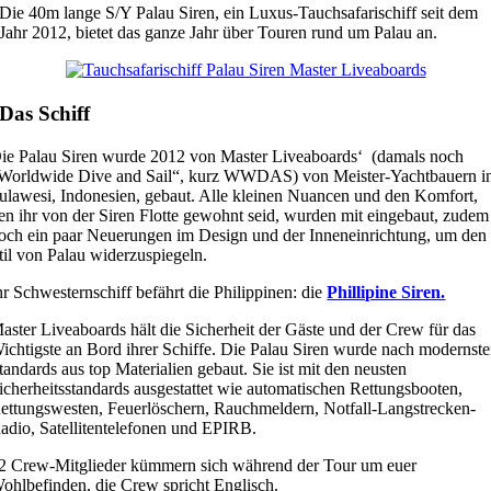
Die 40m lange S/Y Palau Siren, ein Luxus-Tauchsafarischiff seit dem
Jahr 2012, bietet das ganze Jahr über Touren rund um Palau an.
Das Schiff
ie Palau Siren wurde 2012 von Master Liveaboards‘ (damals noch
Worldwide Dive and Sail“, kurz WWDAS) von Meister-Yachtbauern i
ulawesi, Indonesien, gebaut. Alle kleinen Nuancen und den Komfort,
en ihr von der Siren Flotte gewohnt seid, wurden mit eingebaut, zudem
och ein paar Neuerungen im Design und der Inneneinrichtung, um den
til von Palau widerzuspiegeln.
hr Schwesternschiff befährt die Philippinen: die
Phillipine Siren.
aster Liveaboards hält die Sicherheit der Gäste und der Crew für das
ichtigste an Bord ihrer Schiffe. Die Palau Siren wurde nach modernst
tandards aus top Materialien gebaut. Sie ist mit den neusten
icherheitsstandards ausgestattet wie automatischen Rettungsbooten,
ettungswesten, Feuerlöschern, Rauchmeldern, Notfall-Langstrecken-
adio, Satellitentelefonen und EPIRB.
2 Crew-Mitglieder kümmern sich während der Tour um euer
ohlbefinden, die Crew spricht Englisch.