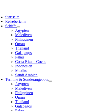
Zum
Inhalt
oggle
springen
avigation
Startseite
Reiseberichte
Schiffe
Ägypten
Malediven
Philippinen
Oman
Thailand
Galapagos
Palau
Costa Rica – Cocos
Indonesien
Mexiko
Saudi Arabien
Termine & Sonderangebote
Ägypten
Malediven
Philippinen
Oman
Thailand
Galapagos
Palau