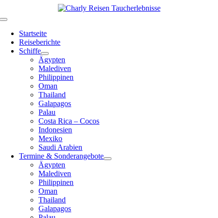
Zum
Inhalt
Toggle
springen
Navigation
Startseite
Reiseberichte
Schiffe
Ägypten
Malediven
Philippinen
Oman
Thailand
Galapagos
Palau
Costa Rica – Cocos
Indonesien
Mexiko
Saudi Arabien
Termine & Sonderangebote
Ägypten
Malediven
Philippinen
Oman
Thailand
Galapagos
Palau